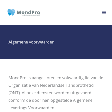
Ga
naar
de
inhoud
Algemene voorwaarden
MondPro is aangesloten en volwaardig lid van de
Organisatie van Nederlandse Tandprothetici
(ONT). Al onze diensten worden uitgevoerd
conform de door hen opgestelde Algemene
Leverings Voorwaarden.